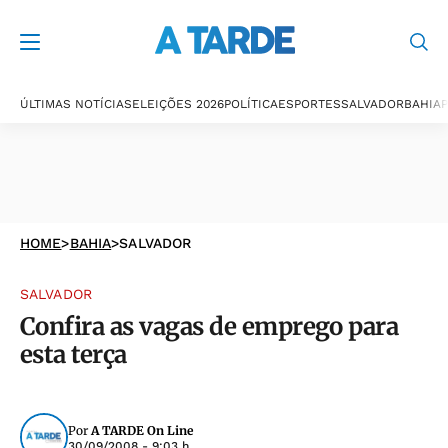
ÚLTIMAS NOTÍCIAS
ELEIÇÕES 2026
POLÍTICA
ESPORTES
SALVADOR
BAHIA
P
HOME
>
BAHIA
>
SALVADOR
SALVADOR
Confira as vagas de emprego para
esta terça
Por
A TARDE On Line
30/09/2008 - 9:03 h