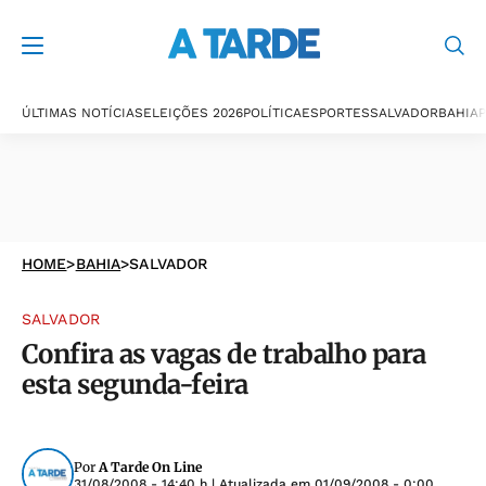
ÚLTIMAS NOTÍCIAS
ELEIÇÕES 2026
POLÍTICA
ESPORTES
SALVADOR
BAHIA
P
HOME
>
BAHIA
>
SALVADOR
SALVADOR
Confira as vagas de trabalho para
esta segunda-feira
Por
A Tarde On Line
31/08/2008 - 14:40 h
| Atualizada em
01/09/2008 - 0:00