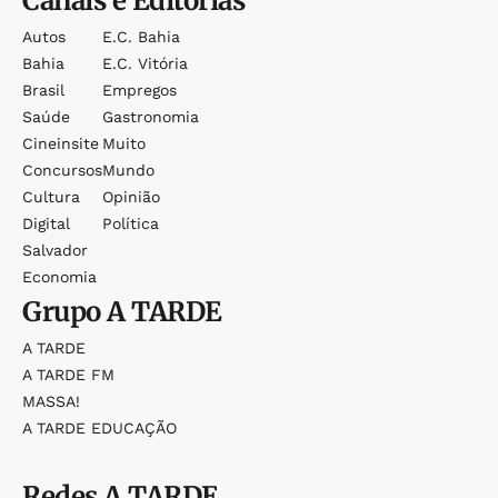
Canais e Editorias
Autos
E.c. Bahia
Bahia
E.c. Vitória
Brasil
Empregos
Saúde
Gastronomia
Cineinsite
Muito
Concursos
Mundo
Cultura
Opinião
Digital
Política
Salvador
Economia
Grupo
A TARDE
A TARDE
A TARDE FM
MASSA!
A TARDE EDUCAÇÃO
Redes
A TARDE