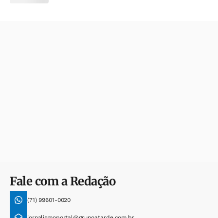
Fale com a Redação
(71) 99601-0020
jornalismoportal@grupoatarde.com.br