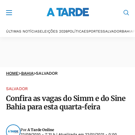
ÚLTIMAS NOTÍCIAS
ELEIÇÕES 2026
POLÍTICA
ESPORTES
SALVADOR
BAHIA
P
HOME
>
BAHIA
>
SALVADOR
SALVADOR
Confira as vagas do Simm e do Sine
Bahia para esta quarta-feira
Por
A Tarde Online
22/09/2010 - 7:31 h
| Atualizada em
22/01/2021 - 0:00