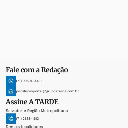
Fale com a Redação
(71) 99601-0020
jornalismoportal@grupoatarde.com.br
Assine
A TARDE
Salvador e Região Metropolitana
(71) 2886-1613
Demais localidades