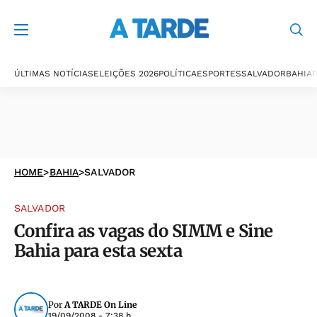
ÚLTIMAS NOTÍCIAS
ELEIÇÕES 2026
POLÍTICA
ESPORTES
SALVADOR
BAHIA
P
HOME
>
BAHIA
>
SALVADOR
SALVADOR
Confira as vagas do SIMM e Sine
Bahia para esta sexta
Por
A TARDE On Line
19/09/2008 - 7:38 h