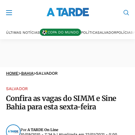
COPA DO MUNDO
ÚLTIMAS NOTÍCIAS
POLÍTICA
SALVADOR
POLÍCIA
BA
HOME
>
BAHIA
>
SALVADOR
SALVADOR
Confira as vagas do SIMM e Sine
Bahia para esta sexta-feira
Por
A TARDE On Line
10/09/2010 - 7:34 h
| Atualizada em
22/01/2021 - 0:00