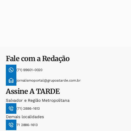
Fale com a Redação
(71) 99601-0020
jornalismoportal@grupoatarde.com.br
Assine
A TARDE
Salvador e Região Metropolitana
(71) 2886-1613
Demais localidades
71 2886-1613