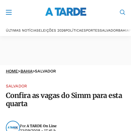
ÚLTIMAS NOTÍCIAS
ELEIÇÕES 2026
POLÍTICA
ESPORTES
SALVADOR
BAHIA
P
HOME
>
BAHIA
>
SALVADOR
SALVADOR
Confira as vagas do Simm para esta
quarta
Por
A TARDE On Line
23/09/2008 - 17:41 h