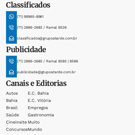
Classificados
(71) 99965-8961
(71) 2886-2683 / Ramal 8526
classificados@grupoatarde.com.br
Publicidade
(71) 2886-2683 / Ramal 8585 | 8586
publicidade@grupoatarde.com.br
Canais e Editorias
Autos
E.c. Bahia
Bahia
E.c. Vitória
Brasil
Empregos
Saúde
Gastronomia
Cineinsite
Muito
Concursos
Mundo