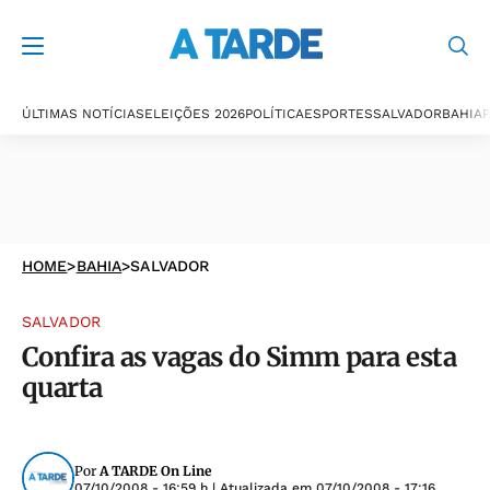
ÚLTIMAS NOTÍCIAS
ELEIÇÕES 2026
POLÍTICA
ESPORTES
SALVADOR
BAHIA
P
HOME
>
BAHIA
>
SALVADOR
SALVADOR
Confira as vagas do Simm para esta
quarta
Por
A TARDE On Line
07/10/2008 - 16:59 h
| Atualizada em
07/10/2008 - 17:16