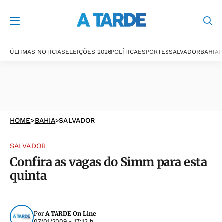
ÚLTIMAS NOTÍCIAS
ELEIÇÕES 2026
POLÍTICA
ESPORTES
SALVADOR
BAHIA
P
HOME
>
BAHIA
>
SALVADOR
SALVADOR
Confira as vagas do Simm para esta
quinta
Por
A TARDE On Line
07/01/2009 - 17:13 h