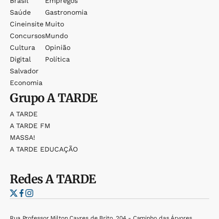
Brasil
Empregos
Saúde
Gastronomia
Cineinsite
Muito
Concursos
Mundo
Cultura
Opinião
Digital
Política
Salvador
Economia
Grupo
A TARDE
A TARDE
A TARDE FM
MASSA!
A TARDE EDUCAÇÃO
Redes
A TARDE
Rua Professor Milton Cayres de Brito, 204 - Caminho das Árvores,