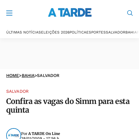
ÚLTIMAS NOTÍCIAS
ELEIÇÕES 2026
POLÍTICA
ESPORTES
SALVADOR
BAHIA
P
HOME
>
BAHIA
>
SALVADOR
SALVADOR
Confira as vagas do Simm para esta
quinta
Por
A TARDE On Line
28/01/2009 - 17:56 h