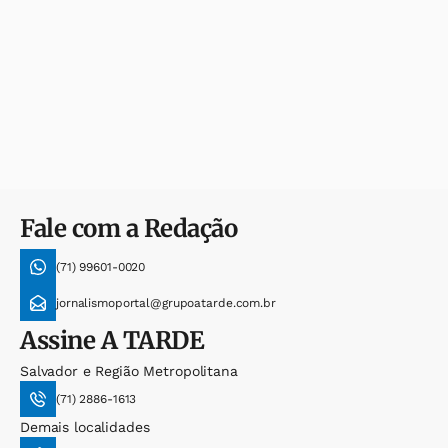
Fale com a Redação
(71) 99601-0020
jornalismoportal@grupoatarde.com.br
Assine
A TARDE
Salvador e Região Metropolitana
(71) 2886-1613
Demais localidades