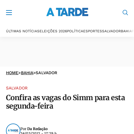
ÚLTIMAS NOTÍCIAS
ELEIÇÕES 2026
POLÍTICA
ESPORTES
SALVADOR
BAHIA
P
HOME
>
BAHIA
>
SALVADOR
SALVADOR
Confira as vagas do Simm para esta
segunda-feira
Por
Da Redação
24/03/2012 - 17:29 h