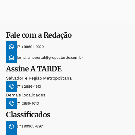
Fale com a Redação
(71) 99601-0020
jornalismoportal@grupoatarde.com.br
Assine
A TARDE
Salvador e Região Metropolitana
(71) 2886-1613
Demais localidades
71 2886-1613
Classificados
(71) 99965-8961