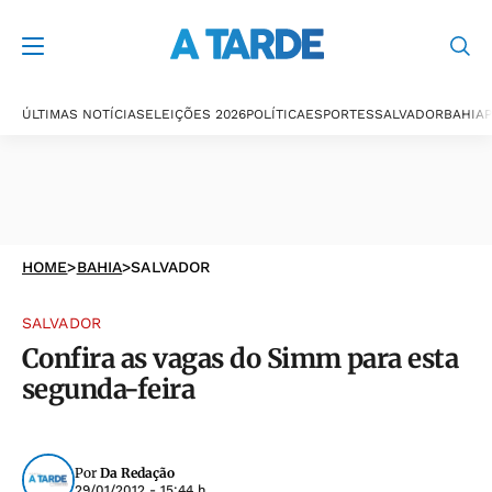
ÚLTIMAS NOTÍCIAS
ELEIÇÕES 2026
POLÍTICA
ESPORTES
SALVADOR
BAHIA
P
HOME
>
BAHIA
>
SALVADOR
SALVADOR
Confira as vagas do Simm para esta
segunda-feira
Por
Da Redação
29/01/2012 - 15:44 h