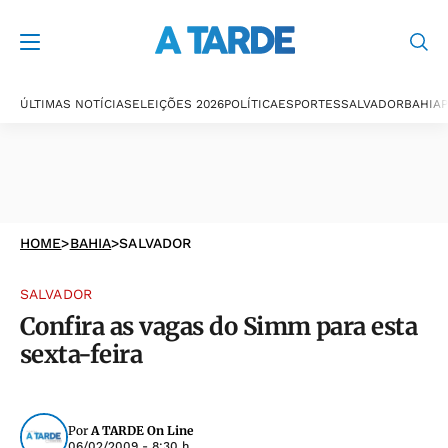
ÚLTIMAS NOTÍCIAS
ELEIÇÕES 2026
POLÍTICA
ESPORTES
SALVADOR
BAHIA
P
HOME
>
BAHIA
>
SALVADOR
SALVADOR
Confira as vagas do Simm para esta
sexta-feira
Por
A TARDE On Line
06/02/2009 - 8:30 h