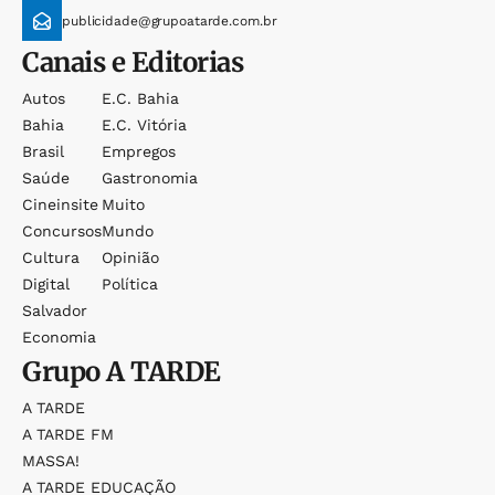
publicidade@grupoatarde.com.br
Canais e Editorias
Autos
E.c. Bahia
Bahia
E.c. Vitória
Brasil
Empregos
Saúde
Gastronomia
Cineinsite
Muito
Concursos
Mundo
Cultura
Opinião
Digital
Política
Salvador
Economia
Grupo
A TARDE
A TARDE
A TARDE FM
MASSA!
A TARDE EDUCAÇÃO