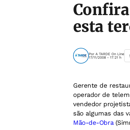
Confira
esta te
Por
A TARDE On Line
17/11/2008 - 17:21 h
Gerente de restaur
operador de telema
vendedor projetist
são algumas das v
Mão-de-Obra
(Simm