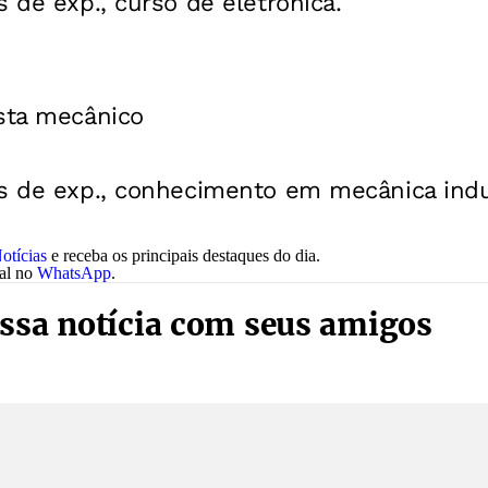
s de exp., curso de eletrônica.
ista mecânico
s de exp., conhecimento em mecânica indus
otícias
e receba os principais destaques do dia.
nal no
WhatsApp
.
ssa notícia com seus amigos