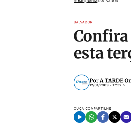
HOME
>
BAHIA
>
SALVADOR
SALVADOR
Confira
esta ter
Por
A TARDE On
12/01/2009 - 17:32 h
OUÇA
COMPARTILHE