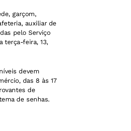
ede, garçom,
eteria, auxiliar de
idas pelo Serviço
terça-feira, 13,
oníveis devem
ércio, das 8 às 17
provantes de
stema de senhas.