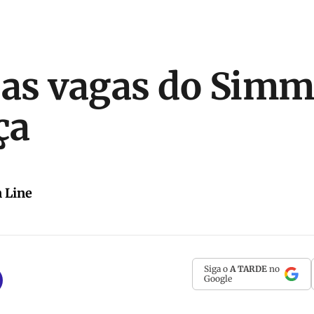
 as vagas do Simm
ça
 Line
Siga o
A TARDE
no
Google