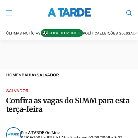
COPA DO MUNDO
ÚLTIMAS NOTÍCIAS
POLÍTICA
ELEIÇÕES 2026
SALV
HOME
>
BAHIA
>
SALVADOR
SALVADOR
Confira as vagas do SIMM para esta
terça-feira
Por
A TARDE On Line
02/09/2008 - 8:53 h
| Atualizada em
02/09/2008 - 9:07