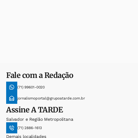
Fale com a Redação
(71) 99601-0020
jornalismoportal@grupoatarde.com.br
Assine
A TARDE
Salvador e Região Metropolitana
(71) 2886-1613
Demais localidades