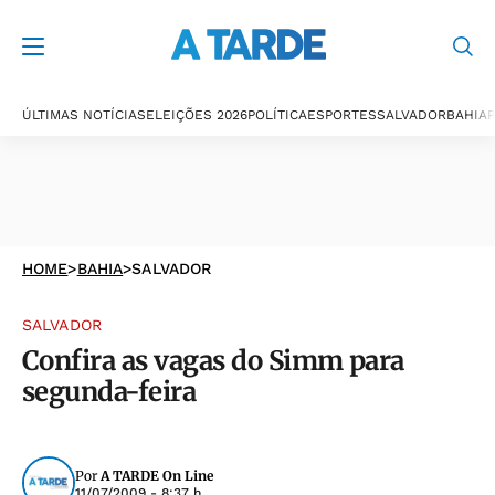
ÚLTIMAS NOTÍCIAS
ELEIÇÕES 2026
POLÍTICA
ESPORTES
SALVADOR
BAHIA
P
HOME
>
BAHIA
>
SALVADOR
SALVADOR
Confira as vagas do Simm para
segunda-feira
Por
A TARDE On Line
11/07/2009 - 8:37 h