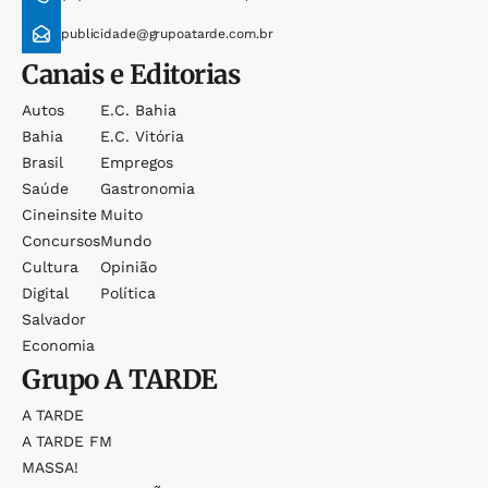
publicidade@grupoatarde.com.br
Canais e Editorias
Autos
E.c. Bahia
Bahia
E.c. Vitória
Brasil
Empregos
Saúde
Gastronomia
Cineinsite
Muito
Concursos
Mundo
Cultura
Opinião
Digital
Política
Salvador
Economia
Grupo
A TARDE
A TARDE
A TARDE FM
MASSA!