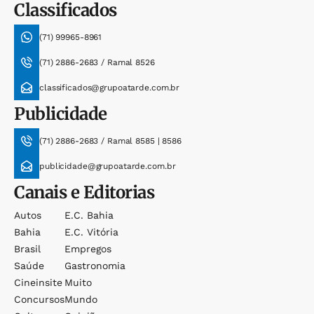
Classificados
(71) 99965-8961
(71) 2886-2683 / Ramal 8526
classificados@grupoatarde.com.br
Publicidade
(71) 2886-2683 / Ramal 8585 | 8586
publicidade@grupoatarde.com.br
Canais e Editorias
Autos
E.c. Bahia
Bahia
E.c. Vitória
Brasil
Empregos
Saúde
Gastronomia
Cineinsite
Muito
Concursos
Mundo