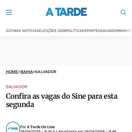
ÚLTIMAS NOTÍCIAS
ELEIÇÕES 2026
POLÍTICA
ESPORTES
SALVADOR
BAHIA
P
HOME
>
BAHIA
>
SALVADOR
SALVADOR
Confira as vagas do Sine para esta
segunda
Por
A Tarde On Line
28/04/2008 - 9:35 h
| Atualizada em
28/04/2008 - 9:49