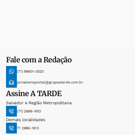
Fale com a Redação
(71) 99601-0020
jornalismoportal@grupoatarde.com.br
Assine
A TARDE
Salvador e Região Metropolitana
(71) 2886-1613
Demais localidades
71 2886-1613