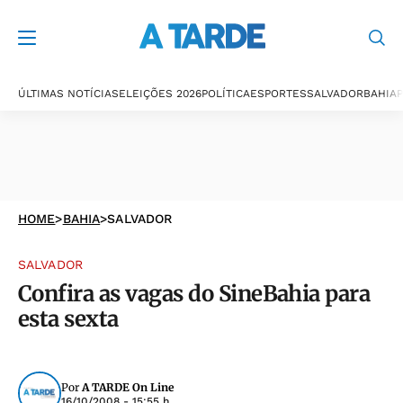
ÚLTIMAS NOTÍCIAS
ELEIÇÕES 2026
POLÍTICA
ESPORTES
SALVADOR
BAHIA
P
HOME
>
BAHIA
>
SALVADOR
SALVADOR
Confira as vagas do SineBahia para
esta sexta
Por
A TARDE On Line
16/10/2008 - 15:55 h