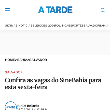
ÚLTIMAS NOTÍCIAS
ELEIÇÕES 2026
POLÍTICA
ESPORTES
SALVADOR
BAHIA
P
HOME
>
BAHIA
>
SALVADOR
SALVADOR
Confira as vagas do SineBahia para
esta sexta-feira
Por
Da Redação
09/02/2012 - 17:55 h