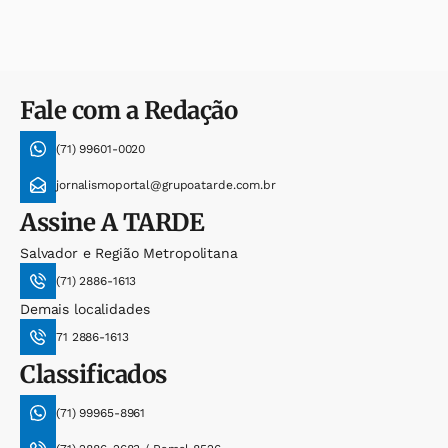
Fale com a Redação
(71) 99601-0020
jornalismoportal@grupoatarde.com.br
Assine
A TARDE
Salvador e Região Metropolitana
(71) 2886-1613
Demais localidades
71 2886-1613
Classificados
(71) 99965-8961