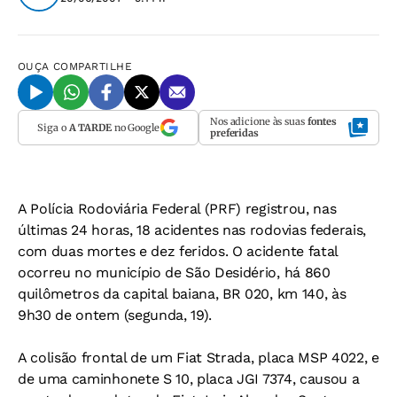
OUÇA
COMPARTILHE
Nos adicione às suas
fontes
Siga o
A TARDE
no Google
preferidas
A Polícia Rodoviária Federal (PRF) registrou, nas
últimas 24 horas, 18 acidentes nas rodovias federais,
com duas mortes e dez feridos. O acidente fatal
ocorreu no município de São Desidério, há 860
quilômetros da capital baiana, BR 020, km 140, às
9h30 de ontem (segunda, 19).
A colisão frontal de um Fiat Strada, placa MSP 4022, e
de uma caminhonete S 10, placa JGI 7374, causou a