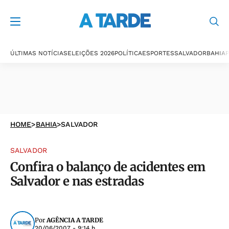
ÚLTIMAS NOTÍCIAS
ELEIÇÕES 2026
POLÍTICA
ESPORTES
SALVADOR
BAHIA
P
HOME
>
BAHIA
>
SALVADOR
SALVADOR
Confira o balanço de acidentes em
Salvador e nas estradas
Por
AGÊNCIA A TARDE
20/06/2007 - 9:14 h