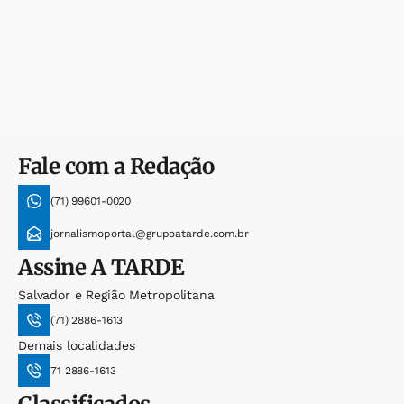
Fale com a Redação
(71) 99601-0020
jornalismoportal@grupoatarde.com.br
Assine
A TARDE
Salvador e Região Metropolitana
(71) 2886-1613
Demais localidades
71 2886-1613