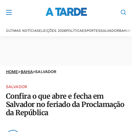
ÚLTIMAS NOTÍCIAS
ELEIÇÕES 2026
POLÍTICA
ESPORTES
SALVADOR
BAHIA
P
HOME
>
BAHIA
>
SALVADOR
SALVADOR
Confira o que abre e fecha em
Salvador no feriado da Proclamação
da República