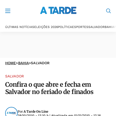
ÚLTIMAS NOTÍCIAS
ELEIÇÕES 2026
POLÍTICA
ESPORTES
SALVADOR
BAHIA
P
HOME
>
BAHIA
>
SALVADOR
SALVADOR
Confira o que abre e fecha em
Salvador no feriado de finados
Por
A Tarde On Line
28/10/2010 - 13:10 h
| Atualizada em
01/11/2010 - 12:16