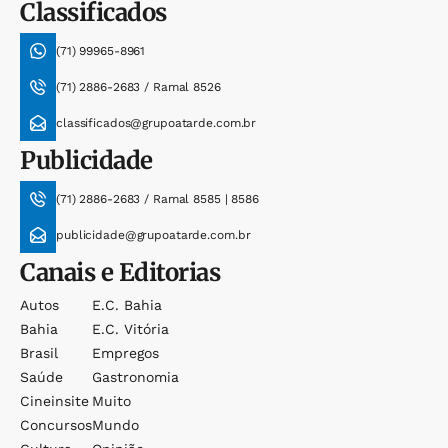
Classificados
(71) 99965-8961
(71) 2886-2683 / Ramal 8526
classificados@grupoatarde.com.br
Publicidade
(71) 2886-2683 / Ramal 8585 | 8586
publicidade@grupoatarde.com.br
Canais e Editorias
Autos
E.c. Bahia
Bahia
E.c. Vitória
Brasil
Empregos
Saúde
Gastronomia
Cineinsite
Muito
Concursos
Mundo