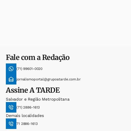
Fale com a Redação
(71) 99601-0020
jornalismoportal@grupoatarde.com.br
Assine
A TARDE
Salvador e Região Metropolitana
(71) 2886-1613
Demais localidades
71 2886-1613