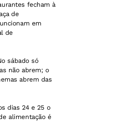
taurantes fecham à
raça de
 funcionam em
l de
 No sábado só
jas não abrem; o
inemas abrem das
os dias 24 e 25 o
de alimentação é