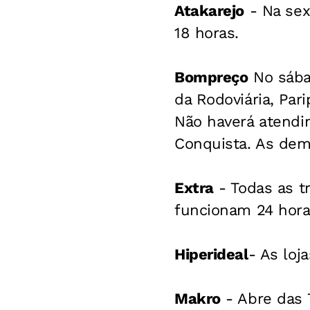
Atakarejo
- Na sex
18 horas.
Bompreço
No sábad
da Rodoviária, Pari
Não haverá atendim
Conquista. As dem
Extra
- Todas as tr
funcionam 24 hora
Hiperideal
- As loj
Makro
- Abre das 7