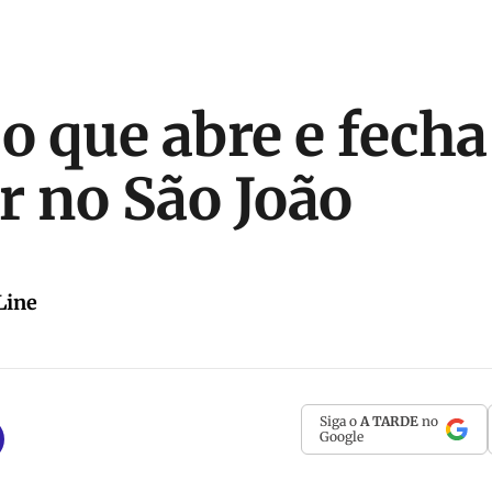
 o que abre e fech
r no São João
Line
Siga o
A TARDE
no
Google