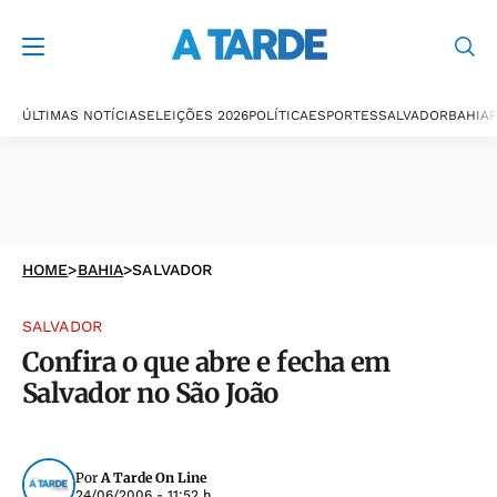
ÚLTIMAS NOTÍCIAS
ELEIÇÕES 2026
POLÍTICA
ESPORTES
SALVADOR
BAHIA
P
HOME
>
BAHIA
>
SALVADOR
SALVADOR
Confira o que abre e fecha em
Salvador no São João
Por
A Tarde On Line
24/06/2006 - 11:52 h