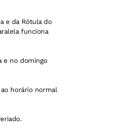
a e da Rótula do
aralela funciona
ta e no domingo
 ao horário normal
eriado.