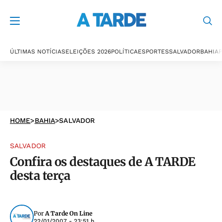
ÚLTIMAS NOTÍCIAS
ELEIÇÕES 2026
POLÍTICA
ESPORTES
SALVADOR
BAHIA
P
HOME
>
BAHIA
>
SALVADOR
SALVADOR
Confira os destaques de A TARDE
desta terça
Por
A Tarde On Line
22/01/2007 - 23:51 h