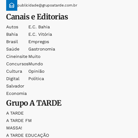
publicidade@grupoatarde.com.br
Canais e Editorias
Autos
E.c. Bahia
Bahia
E.c. Vitória
Brasil
Empregos
Saúde
Gastronomia
Cineinsite
Muito
Concursos
Mundo
Cultura
Opinião
Digital
Política
Salvador
Economia
Grupo
A TARDE
A TARDE
A TARDE FM
MASSA!
A TARDE EDUCAÇÃO