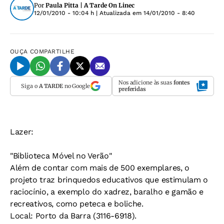
Por
Paula Pitta | A Tarde On Linec
12/01/2010 - 10:04 h
| Atualizada em
14/01/2010 - 8:40
OUÇA
COMPARTILHE
Nos adicione às suas
fontes
Siga o
A TARDE
no Google
preferidas
Lazer:
"Biblioteca Móvel no Verão"
Além de contar com mais de 500 exemplares, o
projeto traz brinquedos educativos que estimulam o
raciocínio, a exemplo do xadrez, baralho e gamão e
recreativos, como peteca e boliche.
Local: Porto da Barra (3116-6918).