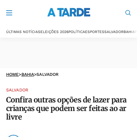
ÚLTIMAS NOTÍCIAS
ELEIÇÕES 2026
POLÍTICA
ESPORTES
SALVADOR
BAHIA
P
HOME
>
BAHIA
>
SALVADOR
SALVADOR
Confira outras opções de lazer para
crianças que podem ser feitas ao ar
livre