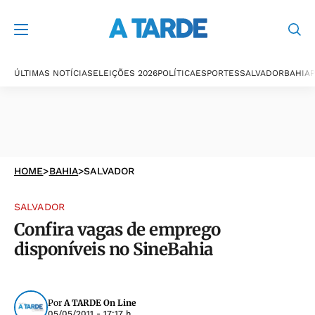
ÚLTIMAS NOTÍCIAS
ELEIÇÕES 2026
POLÍTICA
ESPORTES
SALVADOR
BAHIA
P
HOME
>
BAHIA
>
SALVADOR
SALVADOR
Confira vagas de emprego
disponíveis no SineBahia
Por
A TARDE On Line
05/05/2011 - 17:17 h