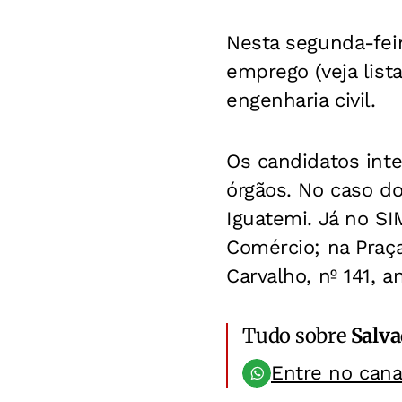
Nesta segunda-fei
emprego (veja list
engenharia civil.
Os candidatos int
órgãos. No caso do
Iguatemi. Já no S
Comércio; na Praç
Carvalho, nº 141, 
Tudo sobre
Salv
Entre no can