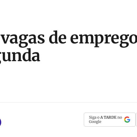
 vagas de emprego
gunda
Siga o
A TARDE
no
Google