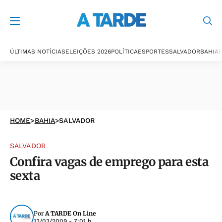
ÚLTIMAS NOTÍCIAS
ELEIÇÕES 2026
POLÍTICA
ESPORTES
SALVADOR
BAHIA
P
HOME
>
BAHIA
>
SALVADOR
SALVADOR
Confira vagas de emprego para esta
sexta
Por
A TARDE On Line
13/03/2009 - 7:01 h