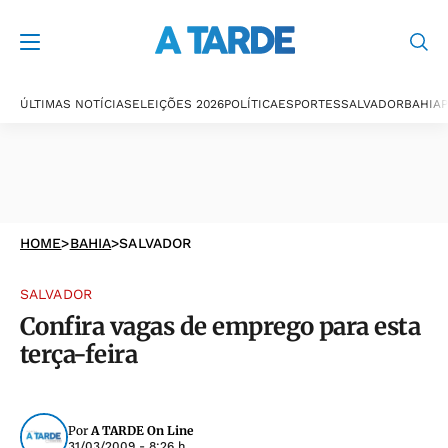
ÚLTIMAS NOTÍCIAS
ELEIÇÕES 2026
POLÍTICA
ESPORTES
SALVADOR
BAHIA
P
HOME
>
BAHIA
>
SALVADOR
SALVADOR
Confira vagas de emprego para esta
terça-feira
Por
A TARDE On Line
31/03/2009 - 8:26 h