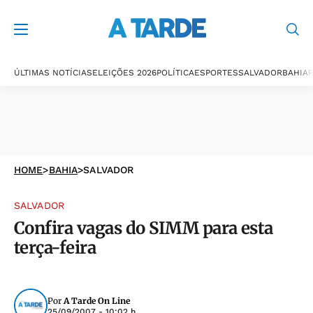
ÚLTIMAS NOTÍCIAS
ELEIÇÕES 2026
POLÍTICA
ESPORTES
SALVADOR
BAHIA
P
HOME
>
BAHIA
>
SALVADOR
SALVADOR
Confira vagas do SIMM para esta
terça-feira
Por
A Tarde On Line
25/09/2007 - 10:02 h