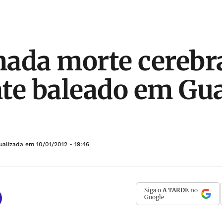
ada morte cerebra
te baleado em Gu
tualizada em
10/01/2012 - 19:46
Siga o
A TARDE
no
Google