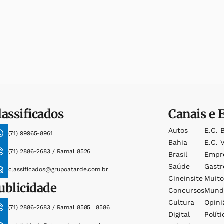
lassificados
Canais e 
Autos
E.c. 
(71) 99965-8961
Bahia
E.c. V
(71) 2886-2683 / Ramal 8526
Brasil
Empr
Saúde
Gast
classificados@grupoatarde.com.br
Cineinsite
Muit
ublicidade
Concursos
Mund
Cultura
Opini
(71) 2886-2683 / Ramal 8585 | 8586
Digital
Políti