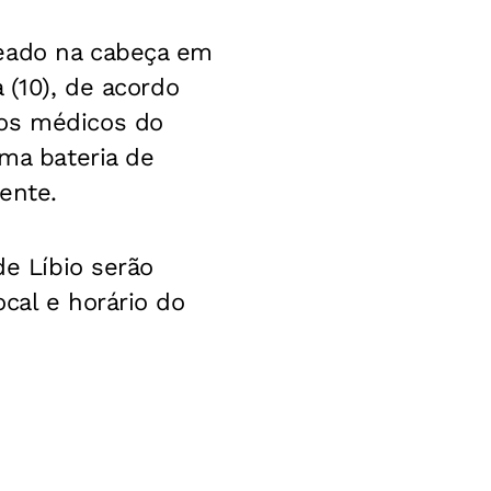
leado na cabeça em
 (10), de acordo
 os médicos do
uma bateria de
ente.
de Líbio serão
cal e horário do