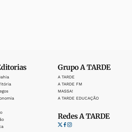
Editorias
Grupo
A TARDE
Bahia
A TARDE
itória
A TARDE FM
egos
MASSA!
ronomia
A TARDE EDUCAÇÃO
o
o
Redes
A TARDE
ão
ca