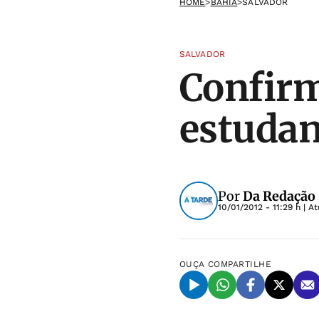
HOME
>
BAHIA
>
SALVADOR
SALVADOR
Confirm
estudan
Por
Da Redação
10/01/2012 - 11:29 h
| A
OUÇA
COMPARTILHE