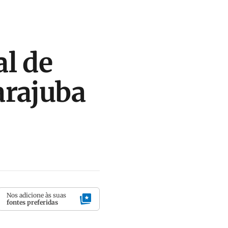
l de
arajuba
Nos adicione às suas
fontes preferidas