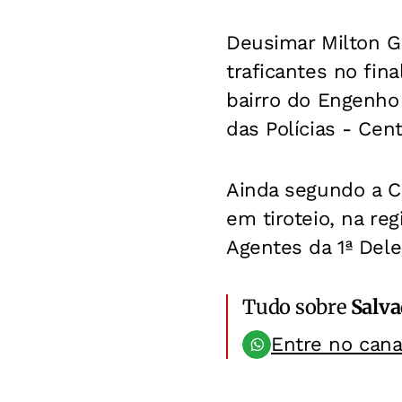
Deusimar Milton G
traficantes no fin
bairro do Engenho
das Polícias - Cent
Ainda segundo a C
em tiroteio, na re
Agentes da 1ª Dele
Tudo sobre
Salv
Entre no can