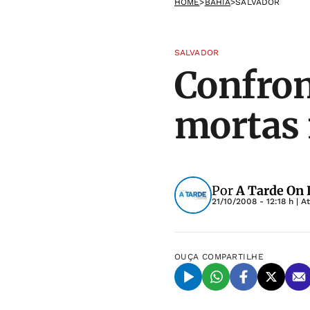
HOME
>
BAHIA
>
SALVADOR
SALVADOR
Confron
mortas 
Por
A Tarde On 
21/10/2008 - 12:18 h
| A
OUÇA
COMPARTILHE