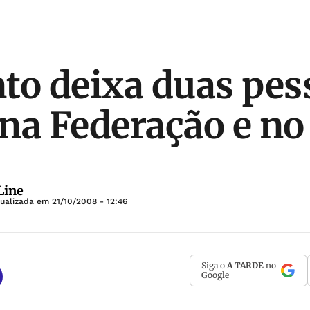
to deixa duas pes
na Federação e no
Line
tualizada em
21/10/2008 - 12:46
Siga o
A TARDE
no
Google