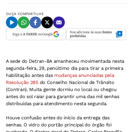
OUÇA
COMPARTILHE
Nos adicione às suas
fontes
Siga o
A TARDE
no Google
preferidas
A sede do Detran-BA amanheceu movimentada nesta
segunda-feira, 29, penúltimo dia para tirar a primeira
habilitação antes das
mudanças anunciadas pela
Resolução 285
do Conselho Nacional de Trânsito
(Contran). Muita gente dormiu no local ou chegou
antes do sol raiar para garantir uma das mil senhas
distribuídas para atendimento nesta segunda.
Houve confusão antes do início da entrega das
senhas. O vidro do portão principal do órgão foi
quebrado. O diretor geral do Detran, Carlos Brandão,