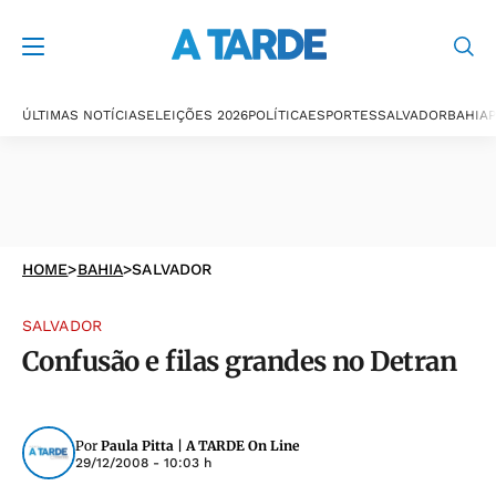
ÚLTIMAS NOTÍCIAS
ELEIÇÕES 2026
POLÍTICA
ESPORTES
SALVADOR
BAHIA
P
HOME
>
BAHIA
>
SALVADOR
SALVADOR
Confusão e filas grandes no Detran
Por
Paula Pitta | A TARDE On Line
29/12/2008 - 10:03 h