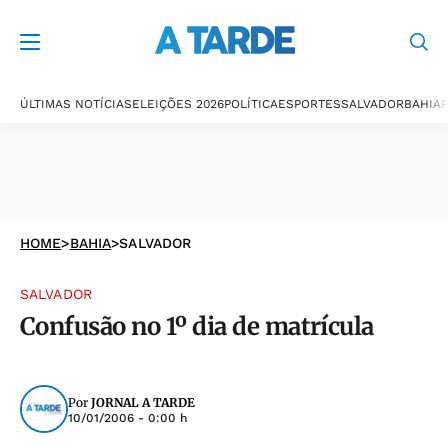
ÚLTIMAS NOTÍCIAS
ELEIÇÕES 2026
POLÍTICA
ESPORTES
SALVADOR
BAHIA
P
HOME
>
BAHIA
>
SALVADOR
SALVADOR
Confusão no 1º dia de matrícula
Por
JORNAL A TARDE
10/01/2006 - 0:00 h