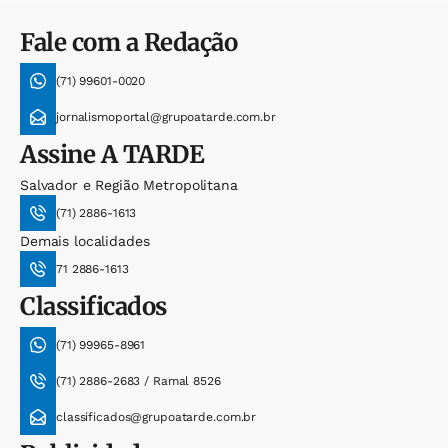
Fale com a Redação
(71) 99601-0020
jornalismoportal@grupoatarde.com.br
Assine
A TARDE
Salvador e Região Metropolitana
(71) 2886-1613
Demais localidades
71 2886-1613
Classificados
(71) 99965-8961
(71) 2886-2683 / Ramal 8526
classificados@grupoatarde.com.br