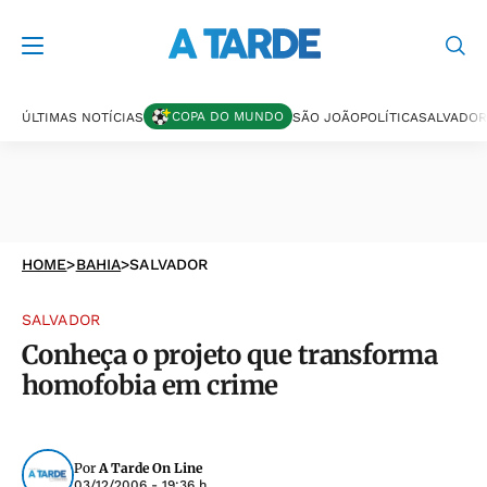
COPA DO MUNDO
ÚLTIMAS NOTÍCIAS
SÃO JOÃO
POLÍTICA
SALVADOR
HOME
>
BAHIA
>
SALVADOR
SALVADOR
Conheça o projeto que transforma
homofobia em crime
Por
A Tarde On Line
03/12/2006 - 19:36 h