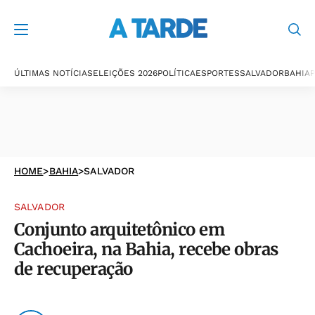
ÚLTIMAS NOTÍCIAS
ELEIÇÕES 2026
POLÍTICA
ESPORTES
SALVADOR
BAHIA
P
HOME
>
BAHIA
>
SALVADOR
SALVADOR
Conjunto arquitetônico em
Cachoeira, na Bahia, recebe obras
de recuperação