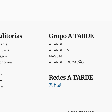
Editorias
Grupo
A TARDE
Bahia
A TARDE
itória
A TARDE FM
egos
MASSA!
ronomia
A TARDE EDUCAÇÃO
o
o
Redes
A TARDE
ão
ca
Desenvolvido por: