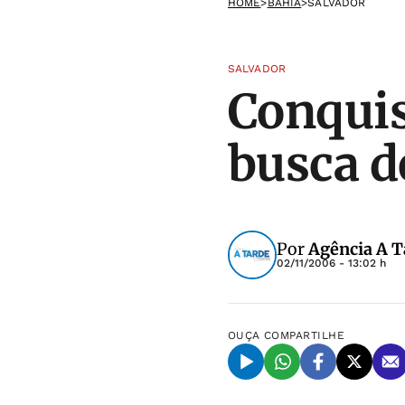
HOME
>
BAHIA
>
SALVADOR
SALVADOR
Conqui
busca d
Por
Agência A T
02/11/2006 - 13:02 h
OUÇA
COMPARTILHE