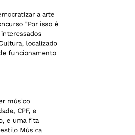
mocratizar a arte
oncurso "Por isso é
s interessados
ultura, localizado
o de funcionamento
er músico
dade, CPF, e
, e uma fita
estilo Música