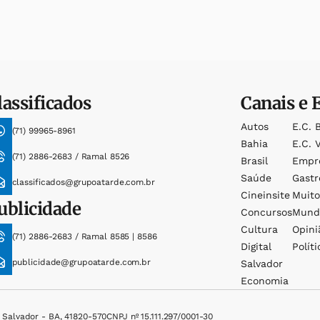
lassificados
Canais e 
Autos
E.c. 
(71) 99965-8961
Bahia
E.c. V
(71) 2886-2683 / Ramal 8526
Brasil
Empr
Saúde
Gast
classificados@grupoatarde.com.br
Cineinsite
Muit
ublicidade
Concursos
Mund
Cultura
Opini
(71) 2886-2683 / Ramal 8585 | 8586
Digital
Políti
publicidade@grupoatarde.com.br
Salvador
Economia
, Salvador - BA, 41820-570
CNPJ nº 15.111.297/0001-30