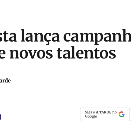
sta lança campan
e novos talentos
arde
Siga o
A TARDE
no
Google