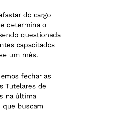
fastar do cargo
ue determina o
á sendo questionada
entes capacitados
ase um mês.
demos fechar as
s Tutelares de
s na última
os que buscam