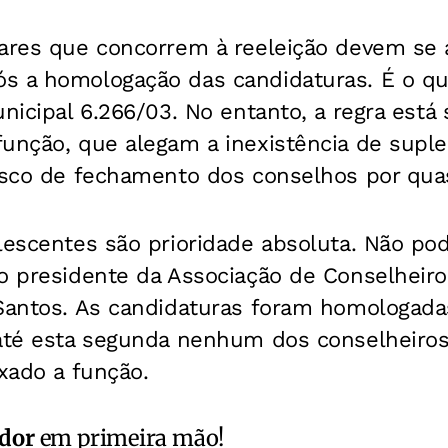
lares que concorrem à reeleição devem se a
s a homologação das candidaturas. É o q
unicipal 6.266/03. No entanto, a regra est
função, que alegam a inexistência de supl
risco de fechamento dos conselhos por qu
olescentes são prioridade absoluta. Não po
o presidente da Associação de Conselheiro
 Santos. As candidaturas foram homologada
 até esta segunda nenhum dos conselheir
ixado a função.
ador
em primeira mão!