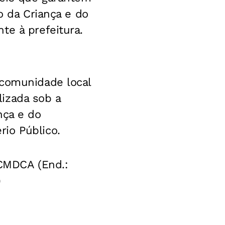
o da Criança e do
te à prefeitura.
 comunidade local
lizada sob a
nça e do
io Público.
 CMDCA (End.:
)