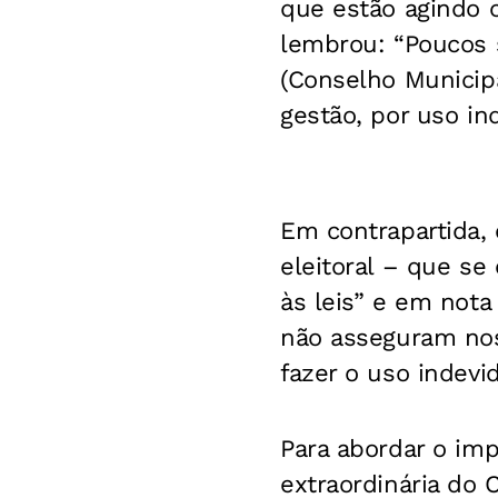
que estão agindo c
lembrou: “Poucos
(Conselho Municipa
gestão, por uso in
Em contrapartida,
eleitoral – que s
às leis” e em nota
não asseguram nos
fazer o uso indev
Para abordar o imp
extraordinária do