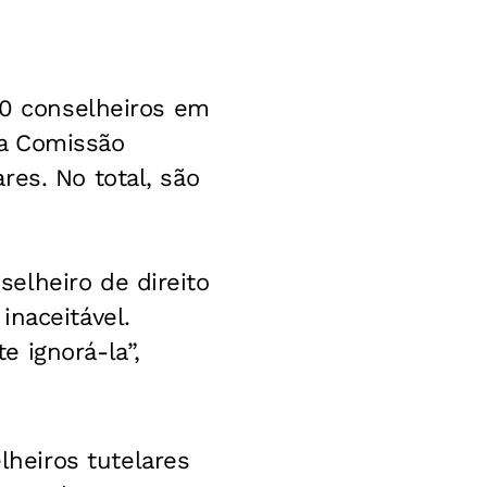
40 conselheiros em
da Comissão
res. No total, são
elheiro de direito
inaceitável.
 ignorá-la”,
heiros tutelares