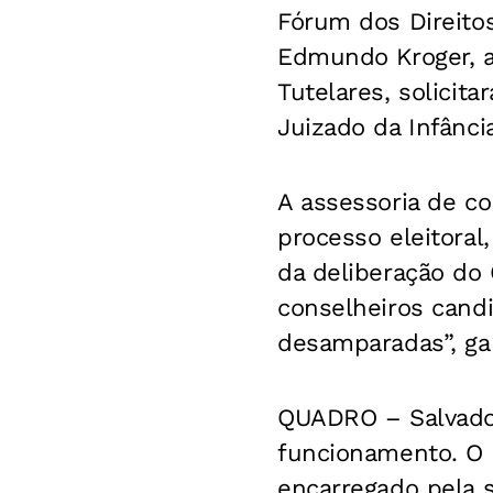
Fórum dos Direito
Edmundo Kroger, 
Tutelares, solicit
Juizado da Infânci
A assessoria de c
processo eleitoral
da deliberação do
conselheiros cand
desamparadas”, gar
QUADRO – Salvador
funcionamento. O 
encarregado pela 