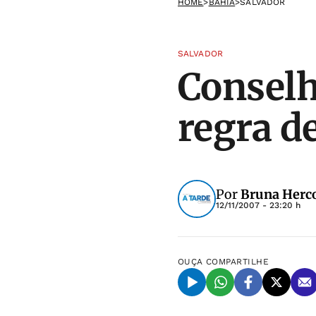
HOME
>
BAHIA
>
SALVADOR
SALVADOR
Conselh
regra d
Por
Bruna Herco
12/11/2007 - 23:20 h
OUÇA
COMPARTILHE