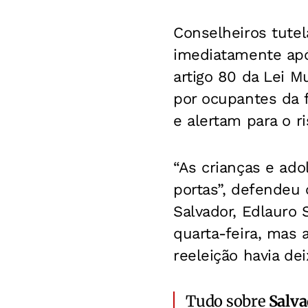
Conselheiros tute
imediatamente apó
artigo 80 da Lei M
por ocupantes da 
e alertam para o 
“As crianças e ad
portas”, defendeu 
Salvador, Edlauro
quarta-feira, mas
reeleição havia de
Tudo sobre
Salv