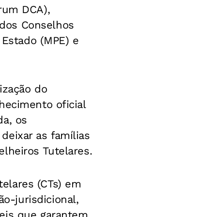
órum DCA),
 dos Conselhos
o Estado (MPE) e
ização do
hecimento oficial
da, os
deixar as famílias
lheiros Tutelares.
elares (CTs) em
-jurisdicional,
leis que garantem