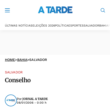
ÚLTIMAS NOTÍCIAS
ELEIÇÕES 2026
POLÍTICA
ESPORTES
SALVADOR
BAHIA
P
HOME
>
BAHIA
>
SALVADOR
SALVADOR
Conselho
Por
JORNAL A TARDE
08/01/2006 - 0:00 h