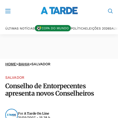
COPA DO MUNDO
ÚLTIMAS NOTÍCIAS
POLÍTICA
ELEIÇÕES 2026
SALV
HOME
>
BAHIA
>
SALVADOR
SALVADOR
Conselho de Entorpecentes
apresenta novos Conselheiros
Por
A Tarde On Line
31/05/2007 - 15:38 h