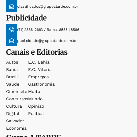
classificados@grupoatarde.com.br
Publicidade
(71) 2886-2683 / Ramal 8585 | 8586
publicidade@grupoatarde.com.br
Canais e Editorias
Autos
E.c. Bahia
Bahia
E.c. Vitória
Brasil
Empregos
Saúde
Gastronomia
Cineinsite
Muito
Concursos
Mundo
Cultura
Opinião
Digital
Política
Salvador
Economia