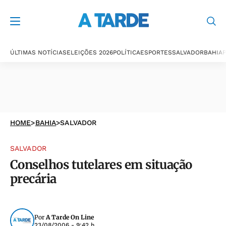
ÚLTIMAS NOTÍCIAS
ELEIÇÕES 2026
POLÍTICA
ESPORTES
SALVADOR
BAHIA
P
HOME
>
BAHIA
>
SALVADOR
SALVADOR
Conselhos tutelares em situação
precária
Por
A Tarde On Line
23/08/2006 - 9:42 h