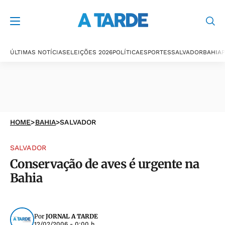
ÚLTIMAS NOTÍCIAS
ELEIÇÕES 2026
POLÍTICA
ESPORTES
SALVADOR
BAHIA
P
HOME
>
BAHIA
>
SALVADOR
SALVADOR
Conservação de aves é urgente na
Bahia
Por
JORNAL A TARDE
12/02/2006 - 0:00 h