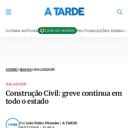
COPA DO MUNDO
ÚLTIMAS NOTÍCIAS
POLÍTICA
ELEIÇÕES 2026
SALV
HOME
>
BAHIA
>
SALVADOR
SALVADOR
Construção Civil: greve continua em
todo o estado
Por
João Pedro Pitombo | A TARDE
18/03/2009 - 15:49 h