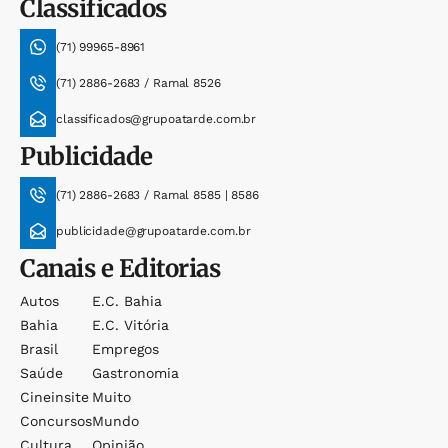
Classificados
(71) 99965-8961
(71) 2886-2683 / Ramal 8526
classificados@grupoatarde.com.br
Publicidade
(71) 2886-2683 / Ramal 8585 | 8586
publicidade@grupoatarde.com.br
Canais e Editorias
Autos
E.c. Bahia
Bahia
E.c. Vitória
Brasil
Empregos
Saúde
Gastronomia
Cineinsite
Muito
Concursos
Mundo
Cultura
Opinião