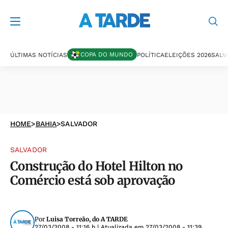
COPA DO MUNDO
ÚLTIMAS NOTÍCIAS
POLÍTICA
ELEIÇÕES 2026
SALV
HOME
>
BAHIA
>
SALVADOR
SALVADOR
Construção do Hotel Hilton no
Comércio está sob aprovação
Por
Luisa Torreão, do A TARDE
27/03/2008 - 11:16 h
| Atualizada em
27/03/2008 - 11:39