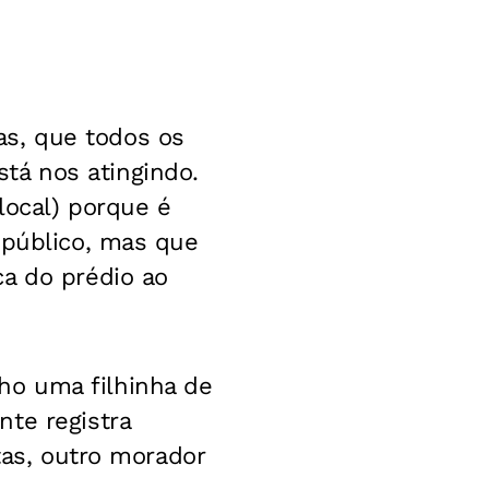
s, que todos os
tá nos atingindo.
local) porque é
 público, mas que
ca do prédio ao
ho uma filhinha de
te registra
tas, outro morador