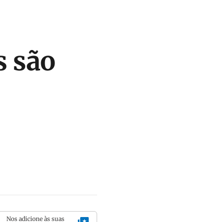
 são
Nos adicione às suas