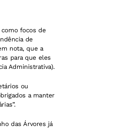
 como focos de
endência de
em nota, que a
bras para que eles
ia Administrativa).
etários ou
obrigados a manter
rias”.
ho das Árvores já