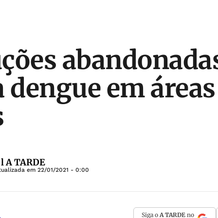
ções abandonadas
a dengue em áreas
s
 l A TARDE
tualizada em
22/01/2021 - 0:00
Siga o
A TARDE
no