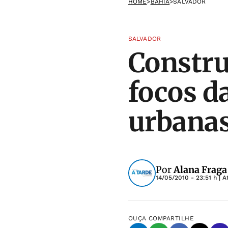
HOME
>
BAHIA
>
SALVADOR
SALVADOR
Constru
focos d
urbana
Por
Alana Fraga
14/05/2010 - 23:51 h
| A
OUÇA
COMPARTILHE