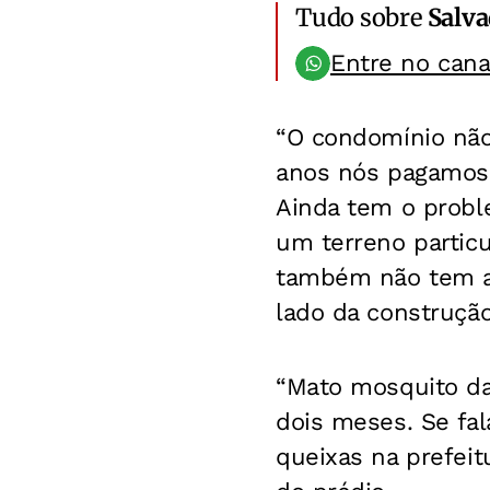
Tudo sobre
Salv
Entre no can
“O condomínio não
anos nós pagamos 
Ainda tem o proble
um terreno particu
também não tem at
lado da construção
“Mato mosquito da
dois meses. Se fa
queixas na prefeit