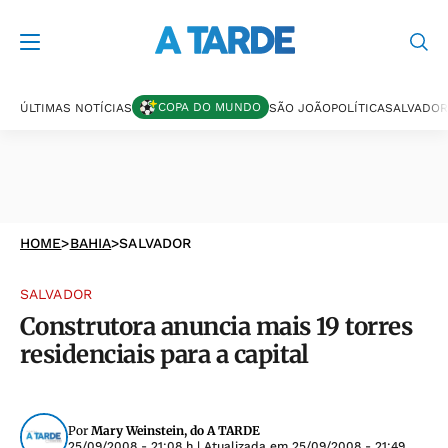
COPA DO MUNDO
ÚLTIMAS NOTÍCIAS
SÃO JOÃO
POLÍTICA
SALVADOR
HOME
>
BAHIA
>
SALVADOR
SALVADOR
Construtora anuncia mais 19 torres
residenciais para a capital
Por
Mary Weinstein, do A TARDE
25/09/2008 - 21:08 h
| Atualizada em
25/09/2008 - 21:49