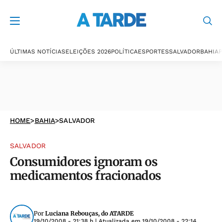
ÚLTIMAS NOTÍCIAS
ELEIÇÕES 2026
POLÍTICA
ESPORTES
SALVADOR
BAHIA
P
HOME
>
BAHIA
>
SALVADOR
SALVADOR
Consumidores ignoram os
medicamentos fracionados
Por
Luciana Rebouças, do ATARDE
19/10/2008 - 21:38 h
| Atualizada em
19/10/2008 - 22:14