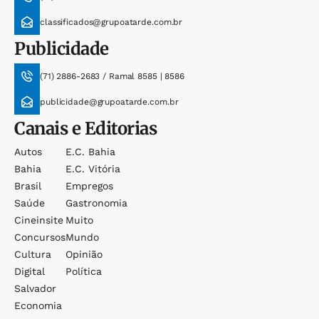
classificados@grupoatarde.com.br
Publicidade
(71) 2886-2683 / Ramal 8585 | 8586
publicidade@grupoatarde.com.br
Canais e Editorias
Autos
E.c. Bahia
Bahia
E.c. Vitória
Brasil
Empregos
Saúde
Gastronomia
Cineinsite
Muito
Concursos
Mundo
Cultura
Opinião
Digital
Política
Salvador
Economia