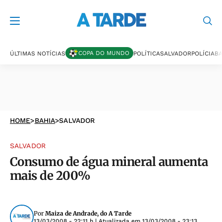
COPA DO MUNDO
ÚLTIMAS NOTÍCIAS
POLÍTICA
SALVADOR
POLÍCIA
BA
HOME
>
BAHIA
>
SALVADOR
SALVADOR
Consumo de água mineral aumenta
mais de 200%
Por
Maiza de Andrade, do A Tarde
13/03/2008 - 22:11 h
| Atualizada em
13/03/2008 - 23:13